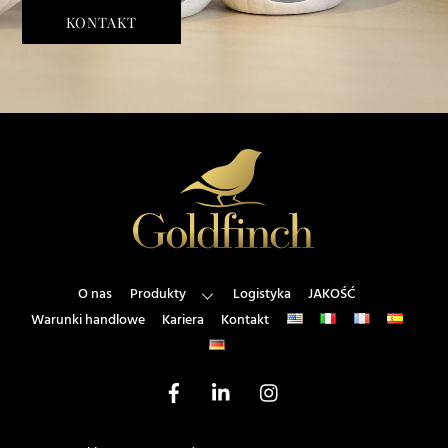
KONTAKT
Back
To
Top
O nas
Produkty
Logistyka
JAKOŚĆ
Warunki handlowe
Kariera
Kontakt